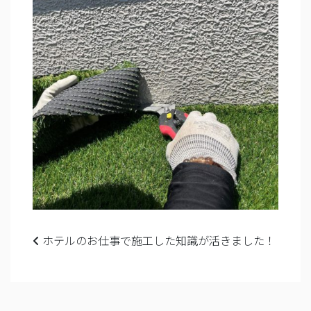
Post navigation
ホテルのお仕事で施工した知識が活きました！